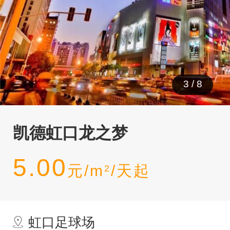
3
/
8
凯德虹口龙之梦
5.00
元/m
/天起
2
虹口足球场