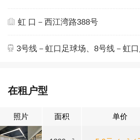
虹 口－西江湾路388号
3号线－虹口足球场、8号线－虹
在租户型
照片
面积
单价