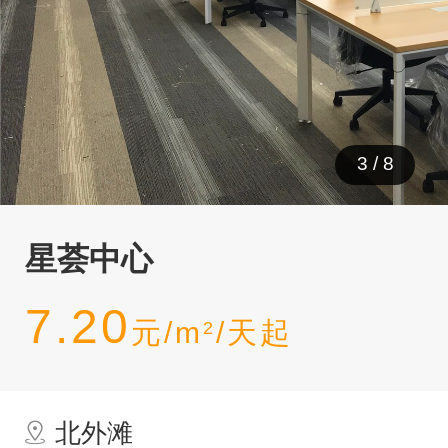
3
/
8
星荟中心
7.20
元/m
/天起
2
北外滩