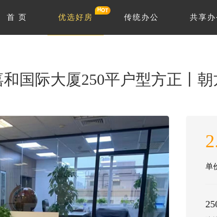
首 页
优选好房
传统办公
共享办
和国际大厦250平户型方正丨
2
单价
2