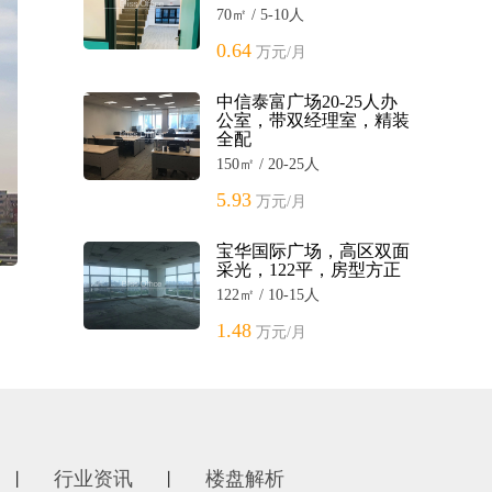
70㎡ / 5-10人
0.64
万元/月
中信泰富广场20-25人办
公室，带双经理室，精装
全配
150㎡ / 20-25人
5.93
万元/月
宝华国际广场，高区双面
采光，122平，房型方正
122㎡ / 10-15人
1.48
万元/月
行业资讯
楼盘解析
丨
丨