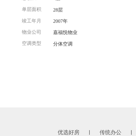
单层面积
28层
竣工年月
2007年
物业公司
嘉福悦物业
空调类型
分体空调
优选好房
传统办公
丨
丨