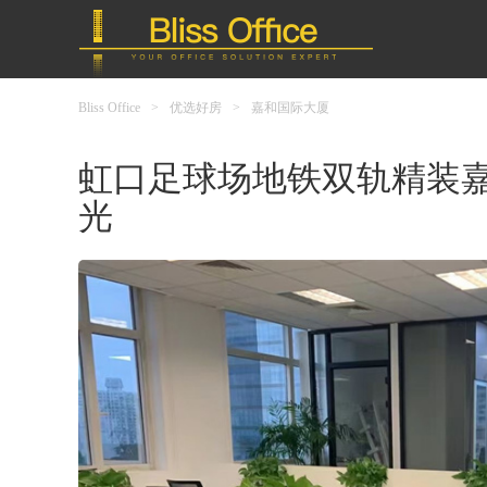
Bliss Office
>
优选好房
>
嘉和国际大厦
虹口足球场地铁双轨精装嘉
光