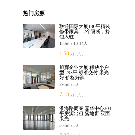
热门房源
联通国际大厦130平精装
修带家具，2个隔断，拎
包入驻
130㎡ / 10-14人
1.58
万元/月
旭辉企业大厦 稀缺小户
型 293平 标准交付 采光
好 价格好谈
293㎡ / 30
7.13
万元/月
淮海路商圈 嘉华中心303
平房源出租 落地窗 双面
采光
303㎡ / 30