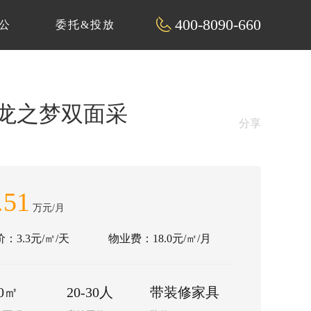
400-8090-660
公
委托&投放
朝龙之梦双面采
分享
.51
万元/月
：3.3元/㎡/天
物业费：18.0元/㎡/月
50㎡
20-30人
带装修家具