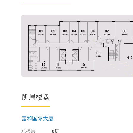
所属楼盘
嘉和国际大厦
总楼层
9层