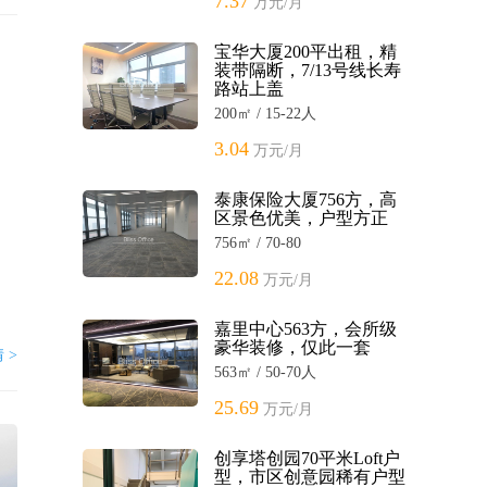
7.37
万元/月
宝华大厦200平出租，精
装带隔断，7/13号线长寿
路站上盖
200㎡ / 15-22人
3.04
万元/月
泰康保险大厦756方，高
区景色优美，户型方正
756㎡ / 70-80
22.08
万元/月
嘉里中心563方，会所级
豪华装修，仅此一套
 >
563㎡ / 50-70人
25.69
万元/月
创享塔创园70平米Loft户
型，市区创意园稀有户型