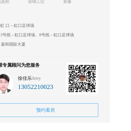
筑面积
容纳工位
装修
虹 口－虹口足球场
3号线－虹口足球场、8号线－虹口足球场
嘉和国际大厦
源专属顾问为您服务
徐佳乐
Jerry
13052210023
预约看房