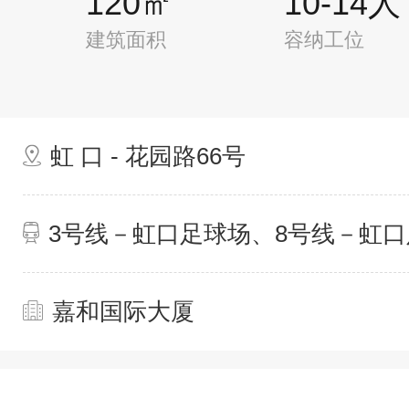
120㎡
10-14人
建筑面积
容纳工位
虹 口 - 花园路66号
3号线－虹口足球场、8号线－虹
嘉和国际大厦