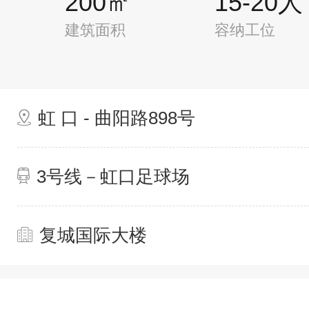
200㎡
15-20人
建筑面积
容纳工位
虹 口 - 曲阳路898号
3号线－虹口足球场
复城国际大楼