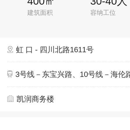
400㎡
30-40人
建筑面积
容纳工位
虹 口 - 四川北路1611号
3号线－东宝兴路、10号线－海伦
凯润商务楼