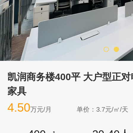
凯润商务楼400平 大户型正
家具
4.50
万元/月
单价：3.7元/㎡/天