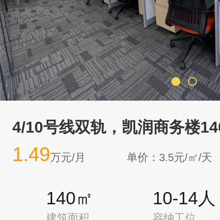
4/10号线双轨，凯润商务楼1
1.49
万元/月
单价：3.5元/㎡/天
140㎡
10-14人
建筑面积
容纳工位