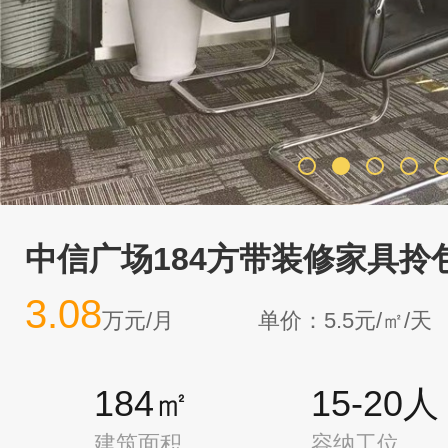
中信广场184方带装修家具拎
3.08
万元/月
单价：5.5元/㎡/天
184㎡
15-20人
建筑面积
容纳工位