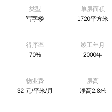
类型
单层面积
写字楼
1720平方米
得序率
竣工年月
70%
2000年
物业费
层高
32 元/平米/月
净高2.8米