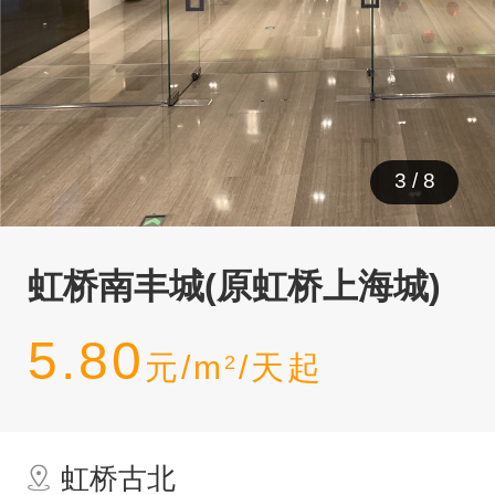
3
/
8
虹桥南丰城(原虹桥上海城)
5.80
元/m
/天起
2
虹桥古北