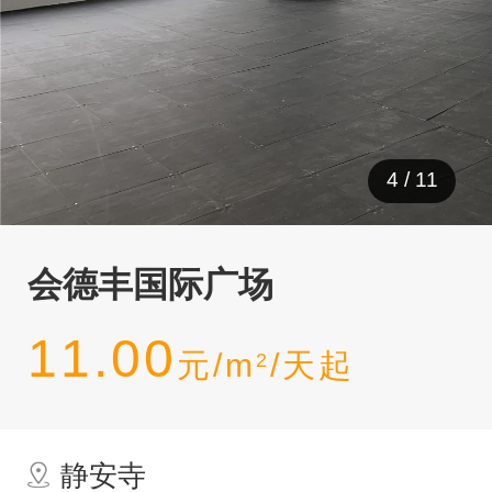
4
/
11
会德丰国际广场
11.00
元/m
/天起
2
静安寺