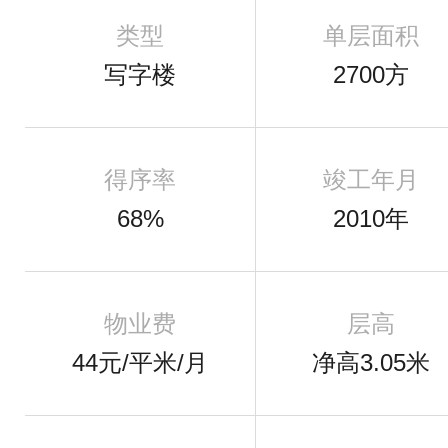
类型
单层面积
写字楼
2700方
得序率
竣工年月
68%
2010年
物业费
层高
44元/平米/月
净高3.05米