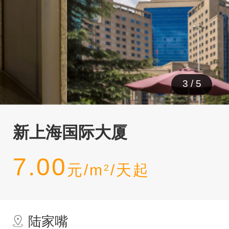
3
/
5
新上海国际大厦
7.00
元/m
/天起
2
陆家嘴