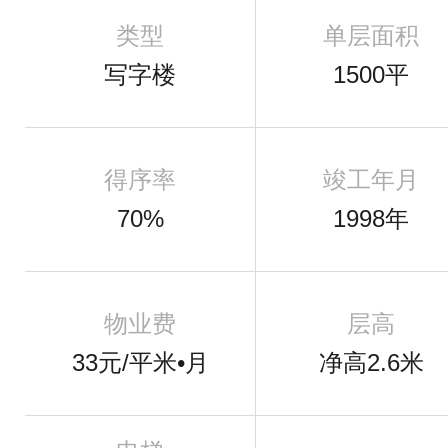
类型
单层面积
写字楼
1500平
得序率
竣工年月
70%
1998年
物业费
层高
33元/平米•月
净高2.6米