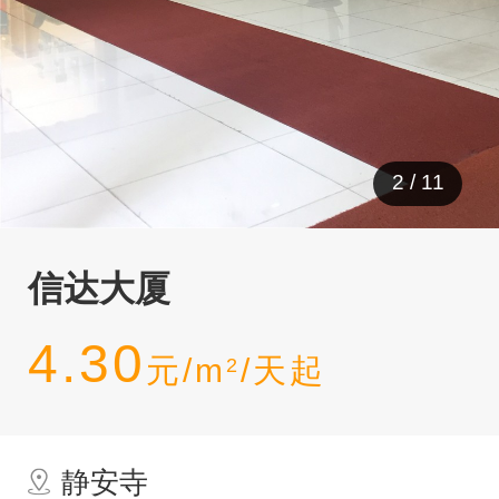
2
/
11
信达大厦
4.30
元/m
/天起
2
静安寺