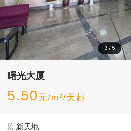
3
/
5
曙光大厦
5.50
元/m
/天起
2
新天地