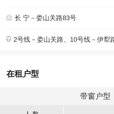
长 宁－娄山关路83号
2号线－娄山关路、10号线－伊犁
在租户型
带窗户型
人 数