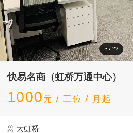
5
/
22
快易名商（虹桥万通中心）
1000
元 / 工位 / 月起
大虹桥