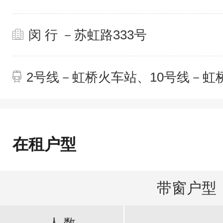
闵 行 －苏虹路333号
2号线－虹桥火车站、10号线－虹
火车站
在租户型
带窗户型
人 数