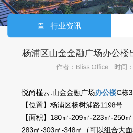
行业资讯
杨浦区山金金融广场办公楼
作者：Bliss Office
时间：2
悦尚槿云.山金金融广场
办公楼
C栋
【位置】杨浦区杨树浦路1198号
【面积】180㎡-209㎡-223㎡-250㎡
283㎡-303㎡-348㎡（可以组合大